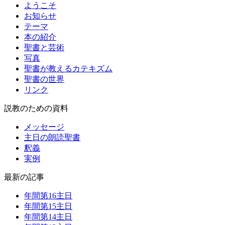
ようこそ
お知らせ
テーマ
本の紹介
聖書と芸術
写真
聖書が教えるカテキズム
聖書の世界
リンク
説教のための資料
メッセージ
主日の朗読聖書
釈義
実例
最新の記事
年間第16主日
年間第15主日
年間第14主日