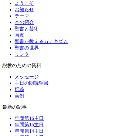
ようこそ
お知らせ
テーマ
本の紹介
聖書と芸術
写真
聖書が教えるカテキズム
聖書の世界
リンク
説教のための資料
メッセージ
主日の朗読聖書
釈義
実例
最新の記事
年間第16主日
年間第15主日
年間第14主日