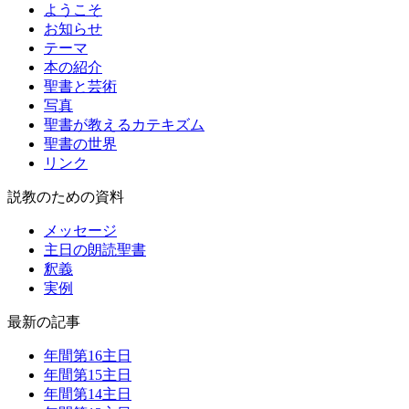
ようこそ
お知らせ
テーマ
本の紹介
聖書と芸術
写真
聖書が教えるカテキズム
聖書の世界
リンク
説教のための資料
メッセージ
主日の朗読聖書
釈義
実例
最新の記事
年間第16主日
年間第15主日
年間第14主日