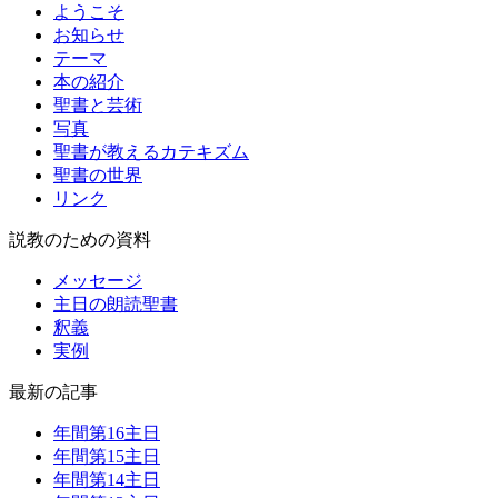
ようこそ
お知らせ
テーマ
本の紹介
聖書と芸術
写真
聖書が教えるカテキズム
聖書の世界
リンク
説教のための資料
メッセージ
主日の朗読聖書
釈義
実例
最新の記事
年間第16主日
年間第15主日
年間第14主日