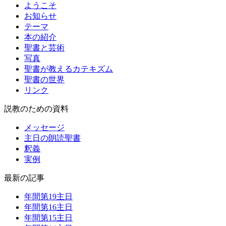
ようこそ
お知らせ
テーマ
本の紹介
聖書と芸術
写真
聖書が教えるカテキズム
聖書の世界
リンク
説教のための資料
メッセージ
主日の朗読聖書
釈義
実例
最新の記事
年間第19主日
年間第16主日
年間第15主日