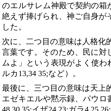
のエルサレム神殿で契約の箱
絶えず捧げられ、神ご自身が
した。
次に、二つ目の意味は人格化
言葉です。そのため、民に対
ムよ」という表現がよく使われていま
ルカ13,34 35;など）。
最後に、三つ目の意味は天上
エゼキエルや黙示録、パウロ
48,30 35;イザ24,23;ガラ4,25 26;ヘ