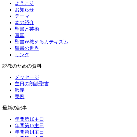
ようこそ
お知らせ
テーマ
本の紹介
聖書と芸術
写真
聖書が教えるカテキズム
聖書の世界
リンク
説教のための資料
メッセージ
主日の朗読聖書
釈義
実例
最新の記事
年間第16主日
年間第15主日
年間第14主日