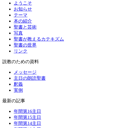
ようこそ
お知らせ
テーマ
本の紹介
聖書と芸術
写真
聖書が教えるカテキズム
聖書の世界
リンク
説教のための資料
メッセージ
主日の朗読聖書
釈義
実例
最新の記事
年間第16主日
年間第15主日
年間第14主日