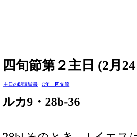
四旬節第２主日 (2月24
主日の朗読聖書
-
C年 四旬節
ルカ9・28b-36
28b[そのとき、] イ