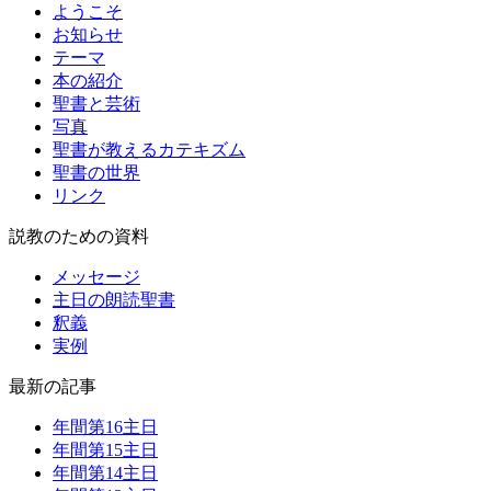
ようこそ
お知らせ
テーマ
本の紹介
聖書と芸術
写真
聖書が教えるカテキズム
聖書の世界
リンク
説教のための資料
メッセージ
主日の朗読聖書
釈義
実例
最新の記事
年間第16主日
年間第15主日
年間第14主日