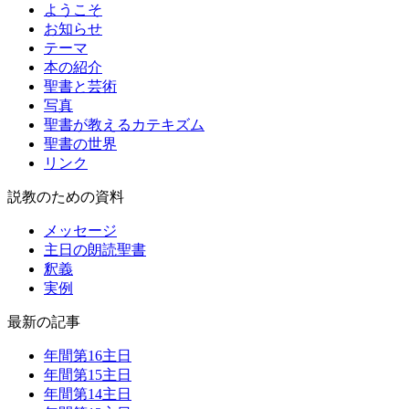
ようこそ
お知らせ
テーマ
本の紹介
聖書と芸術
写真
聖書が教えるカテキズム
聖書の世界
リンク
説教のための資料
メッセージ
主日の朗読聖書
釈義
実例
最新の記事
年間第16主日
年間第15主日
年間第14主日