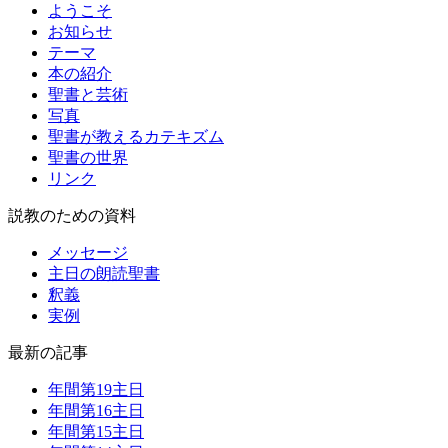
ようこそ
お知らせ
テーマ
本の紹介
聖書と芸術
写真
聖書が教えるカテキズム
聖書の世界
リンク
説教のための資料
メッセージ
主日の朗読聖書
釈義
実例
最新の記事
年間第19主日
年間第16主日
年間第15主日