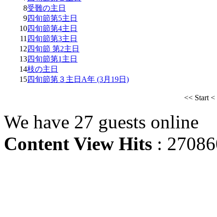
8
受難の主日
9
四旬節第5主日
10
四旬節第4主日
11
四旬節第3主日
12
四旬節 第2主日
13
四旬節第1主日
14
枝の主日
15
四旬節第３主日A年 (3月19日)
<<
Start
<
We have 27 guests online
Content View Hits
: 27086