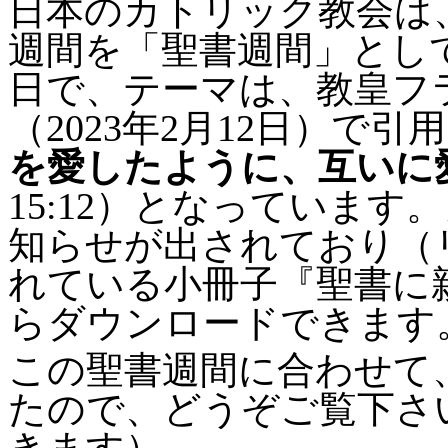
日本のカトリック教会は、
週間を「聖書週間」として
日で、テーマは、教皇フ
（2023年2月12日）で引
を愛したように、互いに
15:12）となっていま
知らせが出されており（
れている小冊子『聖書に
らダウンロードできます
この聖書週間に合わせて
たので、どうぞご覧下さ
きます）