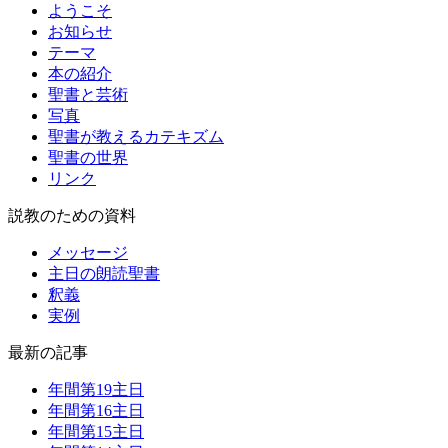
ようこそ
お知らせ
テーマ
本の紹介
聖書と芸術
写真
聖書が教えるカテキズム
聖書の世界
リンク
説教のための資料
メッセージ
主日の朗読聖書
釈義
実例
最新の記事
年間第19主日
年間第16主日
年間第15主日