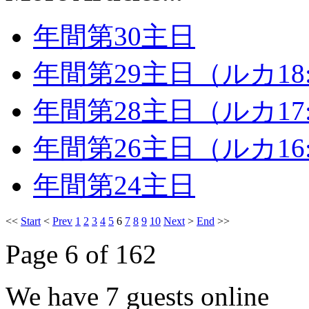
年間第30主日
年間第29主日（ルカ18:
年間第28主日（ルカ17:1
年間第26主日（ルカ16:1
年間第24主日
<<
Start
<
Prev
1
2
3
4
5
6
7
8
9
10
Next
>
End
>>
Page 6 of 162
We have 7 guests online