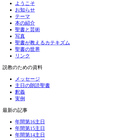
ようこそ
お知らせ
テーマ
本の紹介
聖書と芸術
写真
聖書が教えるカテキズム
聖書の世界
リンク
説教のための資料
メッセージ
主日の朗読聖書
釈義
実例
最新の記事
年間第16主日
年間第15主日
年間第14主日